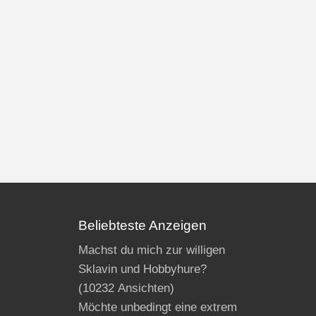
Beliebteste Anzeigen
Machst du mich zur willigen
Sklavin und Hobbyhure?
(10232 Ansichten)
Möchte unbedingt eine extrem