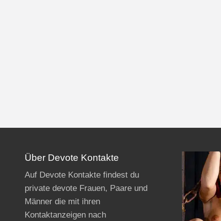
Über Devote Kontakte
Auf Devote Kontakte findest du
private devote Frauen, Paare und
Männer die mit ihren
Kontaktanzeigen nach