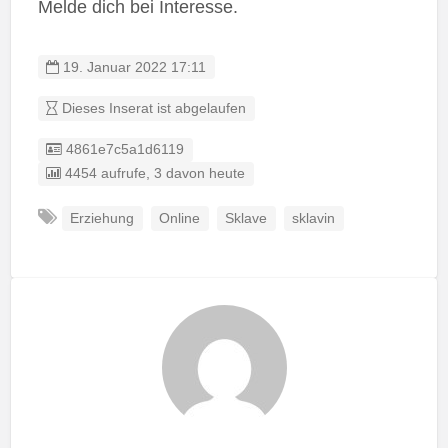
Melde dich bei Interesse.
19. Januar 2022 17:11
Dieses Inserat ist abgelaufen
Listing ID
4861e7c5a1d6119
4454 aufrufe, 3 davon heute
Erziehung
Online
Sklave
sklavin