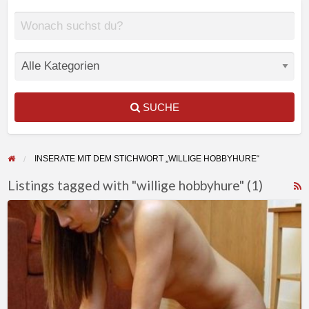
SUCHE
INSERATE MIT DEM STICHWORT „WILLIGE HOBBYHURE“
Listings tagged with "willige hobbyhure" (1)
F
Machst
f
du
a
mich
t
zur
w
willigen
h
Sklavin