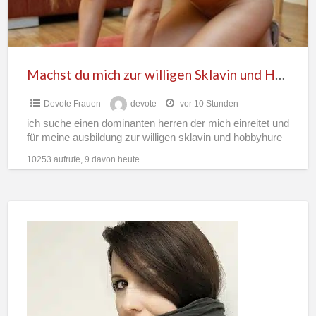
und
Hobbyhure?
Machst du mich zur willigen Sklavin und Hobbyhure?
Devote Frauen
devote
vor 10 Stunden
ich suche einen dominanten herren der mich einreitet und
für meine ausbildung zur willigen sklavin und hobbyhure
10253 aufrufe, 9 davon heute