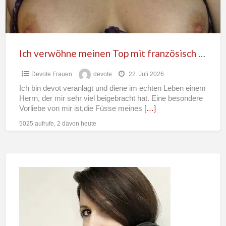
bis
zum
Schluss
Ich verwöhne meinen Top mit französisch bis zum Schluss
Devote Frauen
devote
22. Juli 2026
Ich bin devot veranlagt und diene im echten Leben einem
Herrn, der mir sehr viel beigebracht hat. Eine besondere
Vorliebe von mir ist,die Füsse meines
[…]
5025 aufrufe, 2 davon heute