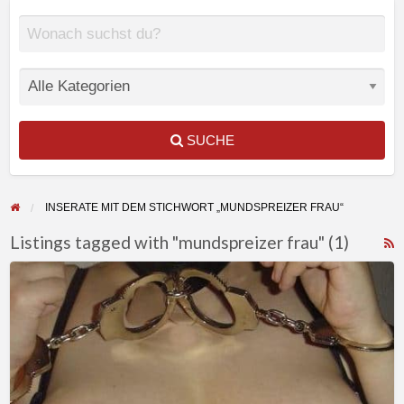
SUCHE
INSERATE MIT DEM STICHWORT „MUNDSPREIZER FRAU“
Listings tagged with "mundspreizer frau" (1)
F
Ich
f
verwöhne
a
meinen
t
Top
m
mit
f
französisch