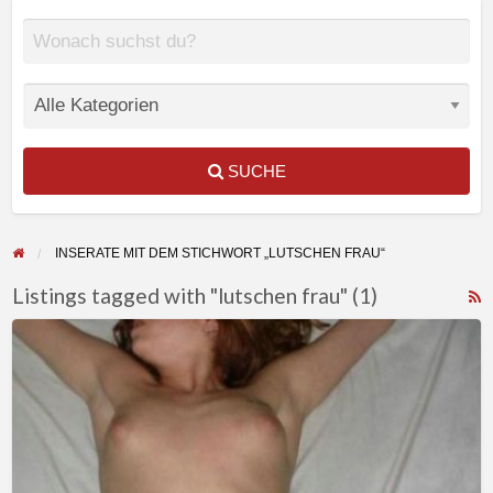
SUCHE
INSERATE MIT DEM STICHWORT „LUTSCHEN FRAU“
Listings tagged with "lutschen frau" (1)
F
Fordere
f
mich
a
auf
t
hinzuknien
l
und
f
zu