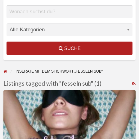
SUCHE
INSERATE MIT DEM STICHWORT „FESSELN SUB“
Listings tagged with "fesseln sub" (1)
F
Augenmaske
f
und
a
Fesseln
t
müssen
f
unbedingt
s
sein